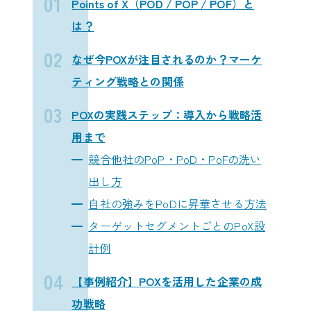
Points of X（POD / POP / POF）と
は？
なぜ今POXが注目されるのか？マーケ
ティング戦略との関係
POXの実践ステップ：導入から戦略活
用まで
競合他社のPoP・PoD・PoFの洗い
出し方
自社の強みをPoDに昇華させる方法
ターゲットセグメントごとのPoX設
計例
【事例紹介】POXを活用した企業の成
功戦略