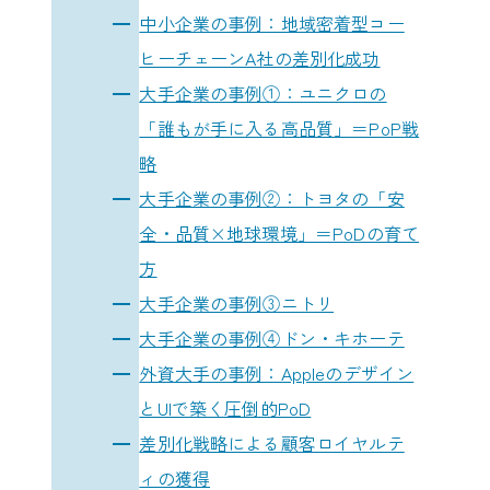
中小企業の事例：地域密着型コー
ヒーチェーンA社の差別化成功
大手企業の事例①：ユニクロの
「誰もが手に入る高品質」＝PoP戦
略
大手企業の事例②：トヨタの「安
全・品質×地球環境」＝PoDの育て
方
大手企業の事例③ニトリ
大手企業の事例④ドン・キホーテ
外資大手の事例：Appleのデザイン
とUIで築く圧倒的PoD
差別化戦略による顧客ロイヤルテ
ィの獲得